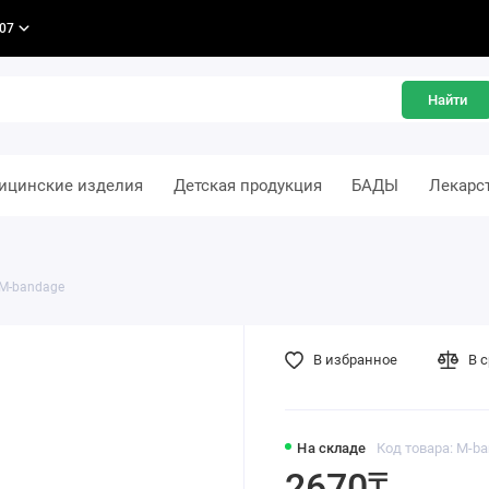
-07
Найти
ицинские изделия
Детская продукция
БАДЫ
Лекарс
M-bandage
В избранное
В 
На складе
Код товара: M-ba
2670₸