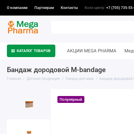
Колл-центр
+7 (705) 735-55
О компании
Партнерам
Контакты
АКЦИИ MEGA PHARMA
Мед
КАТАЛОГ ТОВАРОВ
Бандаж дородовой M-bandage
Главная
Детская продукция
Товары для мам
Бандаж дородовой 
Популярный