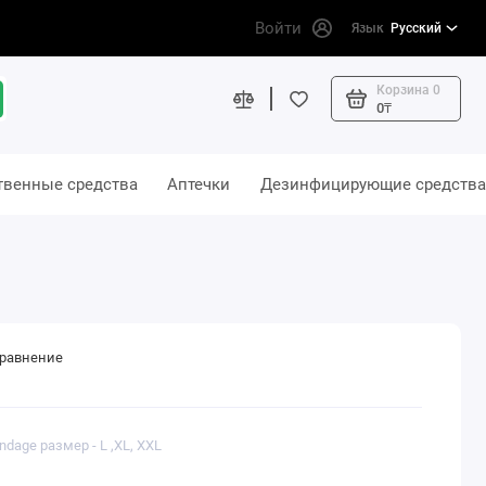
Войти
Язык
Русский
Корзина
0
0₸
твенные средства
Аптечки
Дезинфицирующие средства
сравнение
ndage размер - L ,XL, XXL