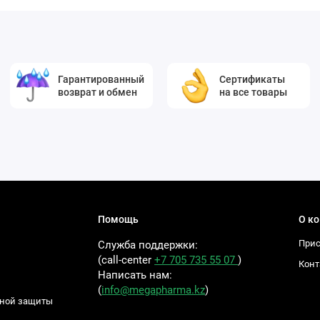
Гарантированный
Сертификаты
возврат и обмен
на все товары
Помощь
О к
Прис
Служба поддержки:
(call-center
+7 705 735 55 07
)
Конт
Написать нам:
(
info@megapharma.kz
)
ьной защиты