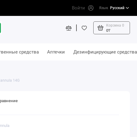
Войти
Язык
Русский
Корзина
0
0₸
твенные средства
Аптечки
Дезинфицирующие средства
annula 14G
сравнение
nnula