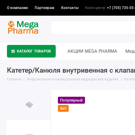
Колл-центр
+7 (705) 735-55
О компании
Партнерам
Контакты
АКЦИИ MEGA PHARMA
Мед
КАТАЛОГ ТОВАРОВ
Катетер/Канюля внутривенная с клапа
Главная
Инфузионные и инъекционные медицинские изделия
Катет
Популярный
Хит