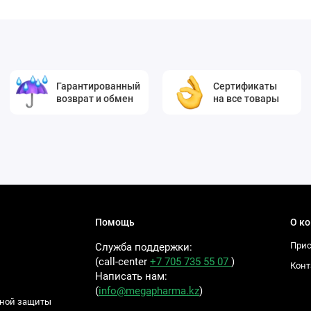
Гарантированный
Сертификаты
возврат и обмен
на все товары
Помощь
О к
Прис
Служба поддержки:
(call-center
+7 705 735 55 07
)
Конт
Написать нам:
(
info@megapharma.kz
)
ьной защиты