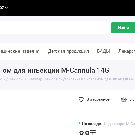
-07
Найти
ицинские изделия
Детская продукция
БАДЫ
Лекарс
ном для инъекций M-Cannula 14G
еры / Канюли
Катетер/Канюля внутривенная с клапаном для инъекций M-C
В избранное
В 
На складе
Код товара: M-Ca
88₸