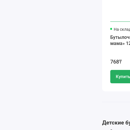
На скла
Бутылоч
мама» 1
768₸
Купит
Детские 