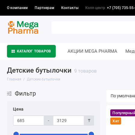
Колл-центр
+7 (705) 735-55
О компании
Партнерам
Контакты
АКЦИИ MEGA PHARMA
Мед
КАТАЛОГ ТОВАРОВ
Детские бутылочки
9 товаров
Главная
Детские бутылочки
Фильтр
Цена
Популярны
-
₸
Хит