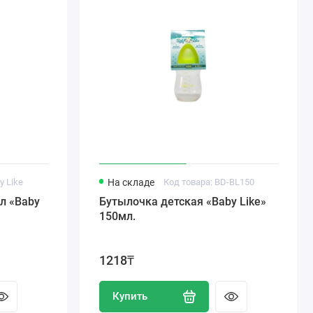
y Like
На складе
Код товара: BD-BL150
л «Baby
Бутылочка детская «Baby Like»
150мл.
1218₸
Купить