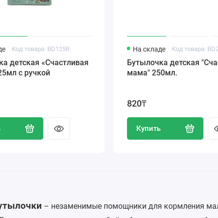
де
Код товара: BD125R
На складе
Код товара: BD
ка детская «Счастливая
Бутылочка детская "Счастливая
25мл с ручкой
мама" 250мл.
820₸
ь
Купить
бутылочки
– незаменимые помощники для кормления ма