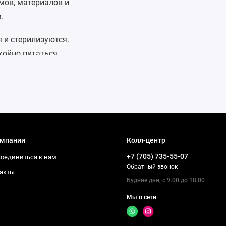
мов, материалов и
.
 и стерилизуются.
ойно питаться,
образие форм
рая наши детские
аждом кормлении.
омпании
Колл-центр
+7 (705) 735-55-07
оединиться к нам
Обратный звонок
акты
Будние дни, с 9.00 до 18.00
дов.
Мы в сети