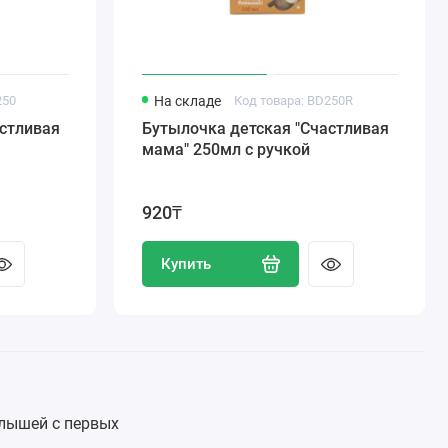
250
На складе
Код товара: BD250R
Бутылочка детская "Счастливая
мама" 250мл с ручкой
920₸
Купить
лышей с первых