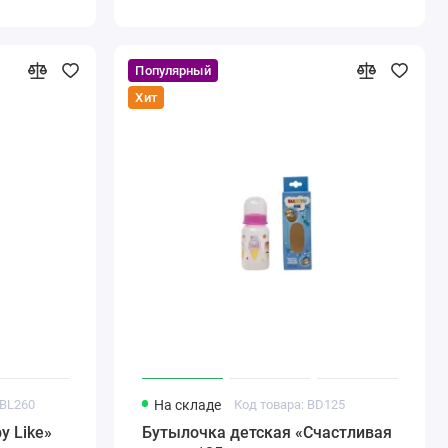
Популярный
Хит
-BL260
На складе
Код товара: BD125
y Like»
Бутылочка детская «Счастливая