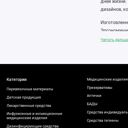
дней жизни.
дизайнов, к
Изготовленн
Эргономичны
уменьшая ди
Читать даль
Яркие цвета
делают кажд
бутылочки, 
Категории
Медицинские изделия
Где купить 
Презервативы
В нашем инт
Перевязочные материалы
Аптечки
Детская продукция
Купить
БАДЫ
Лекарственные средства
Выбрат
Средства индивидуал
Инфузионные и инъекционные
медицинские изделия
Заказа
Средства гигиены
Дезинфицирующие средства
Получи