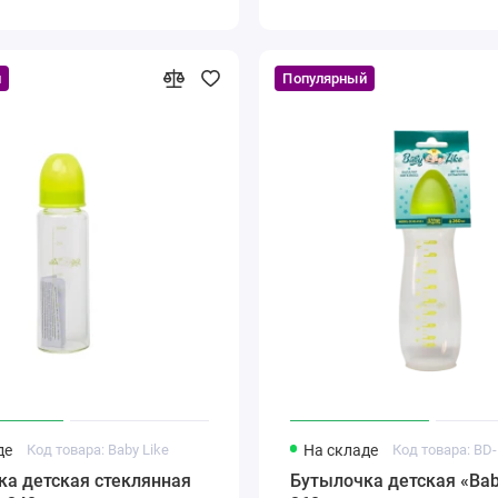
й
Популярный
де
Код товара: Baby Like
На складе
Код товара: BD
ка детская стеклянная
Бутылочка детская «Bab