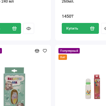
e 240 мл
260мл.
1450₸
ь
Купить
й
Популярный
Хит