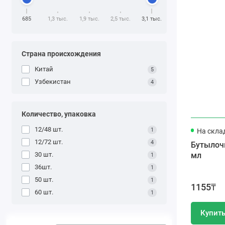
685
1,3 тыс.
1,9 тыс.
2,5 тыс.
3,1 тыс.
Cтрана происхождения
Китай
5
Узбекистан
4
Количество, упаковка
12/48 шт.
1
На скла
12/72 шт.
4
Бутылочка дет
30 шт.
мл
1
36шт.
1
50 шт.
1
1155₸
60 шт.
1
Купит