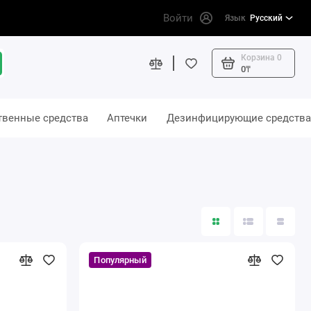
Войти
Язык
Русский
Корзина
0
0₸
твенные средства
Аптечки
Дезинфицирующие средства
Популярный