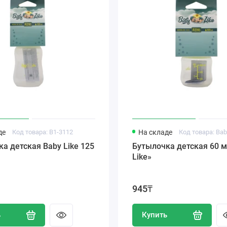
де
Код товара: B1-3112
На складе
Код товара: Bab
ская Baby Like 125
Бутылочка детская 60 м
Like»
945₸
ь
Купить