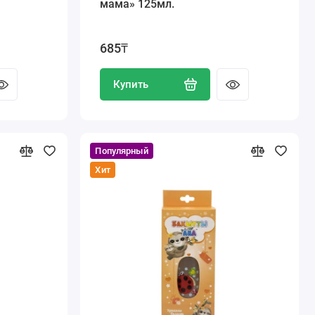
мама» 125мл.
685₸
Купить
Популярный
Хит