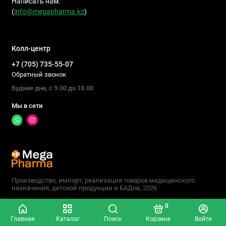
Написать нам:
В медицине – обработка инструментов, мебели, рук
(
info@megapharma.kz
)
медперсонала.
В быту – дезинфекция дверных ручек, телефонов,
игрушек, кухонных поверхностей.
Колл-центр
В общественных местах – регулярная санитарная
+7 (705) 735-55-07
обработка для предотвращения инфекций.
Обратный звонок
В пищевой промышленности – дезинфекция
Будние дни, с 9.00 до 18.00
оборудования и тары.
Мы в сети
Как выбрать эффективное дезинфицирующее
средство
При выборе обратите внимание на:
Назначение – для кожи, поверхностей или
универсальное.
Состав – активные вещества должны быть
Производство, импорт, реализация товаров медицинского
назначения, детской продукции и БАДов, 2026
безопасными для пользователя.
Скорость действия – время, за которое средство
0
уничтожает патогены.
Главная
Каталог
Поиск
Корзина
Войти
Удобство применения – формат спрея, геля или