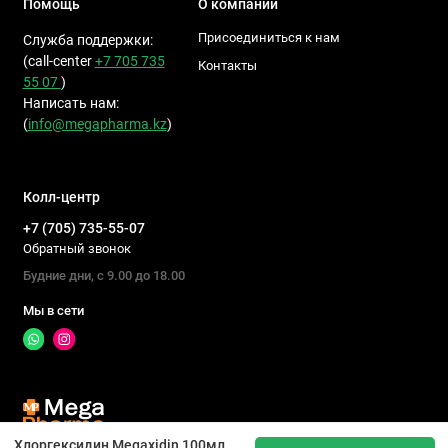
Помощь
О компании
Смывание не требуется.
Присоединиться к нам
Служба поддержки:
Время дезинфекции:
(call-center
+7 705 735
Контакты
55 07
)
медицинские помещения — 5 мин
Написать нам:
общественные места — 5 мин
(
info@megapharma.kz
)
бани, сауны, бассейны — 15 мин
Колл-центр
+7 (705) 735-55-07
Меры
Обратный звонок
предосторожности
Будние дни, с 9.00 до 18.00
Мы в сети
Только для наружного применения
Избегать попадания в глаза
Первая помощь
Хлоргексидин Megaxidin 100мл, дезинфицирующее средство