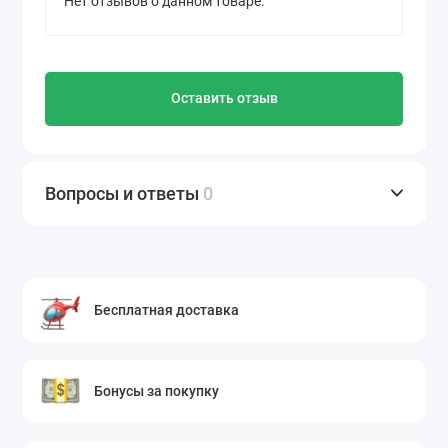
Нет отзывов о данном товаре.
поля
обработка кожи перед катетеризацией и
пункциями
обработка локтевых сгибов доноров
Оставить отзыв
дезинфекция мелкого инструментария
обработка небольших поверхностей
В общественной и бытовой сфере:
Вопросы и ответы
0
обработка рук населения
образовательные учреждения
детские сады и школы
учреждения соцобеспечения
Бесплатная доставка
салоны красоты, парикмахерские
предприятия общественного питания
коммунальные объекты и офисы
Бонусы за покупку