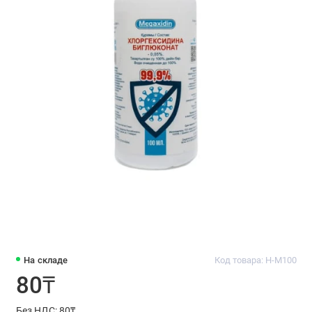
На складе
Код товара: H-M100
80₸
Без НДС: 80₸