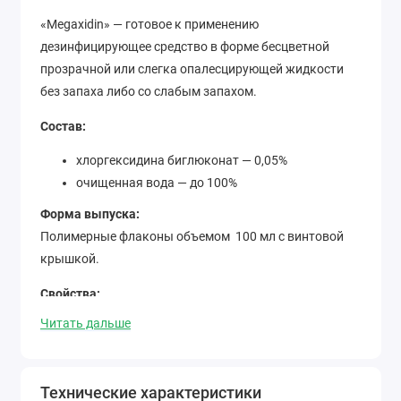
«Megaxidin» — готовое к применению
дезинфицирующее средство в форме бесцветной
прозрачной или слегка опалесцирующей жидкости
без запаха либо со слабым запахом.
Состав:
хлоргексидина биглюконат — 0,05%
очищенная вода — до 100%
Форма выпуска:
Полимерные флаконы объемом 100 мл с винтовой
крышкой.
Свойства:
Средство обладает:
Читать дальше
бактерицидным действием
вирулицидной активностью (включая вирусы
Технические характеристики
гепатитов, полиомиелита, ECHO, Коксаки,