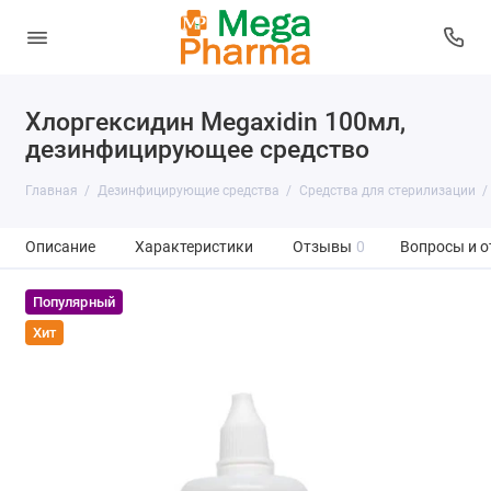
Хлоргексидин Megaxidin 100мл,
дезинфицирующее средство
Главная
Дезинфицирующие средства
Средства для стерилизации
Описание
Характеристики
Отзывы
0
Вопросы и о
Популярный
Хит