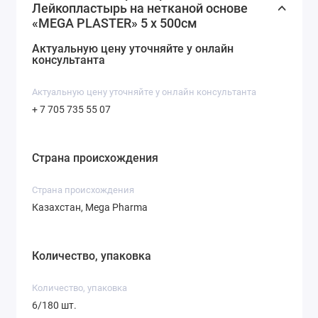
Лейкопластырь на нетканой основе
«MEGA PLASTER» 5 х 500см
Хорошо фиксируется даже на подвижных
участках тела
Актуальную цену уточняйте у онлайн
консультанта
Подходит для чувствительной кожи
Актуальную цену уточняйте у онлайн консультанта
Область применения:
+ 7 705 735 55 07
Медицинские учреждения
Домашняя аптечка
Страна происхождения
Послеоперационный уход
Cтрана происхождения
Педиатрия, геронтология и др.
Казахстан, Mega Pharma
Количество, упаковка
Количество, упаковка
6/180 шт.