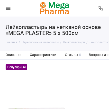
Лейкопластырь на нетканой основе
«MEGA PLASTER» 5 х 500см
Главная
Перевязочные материалы
Лейкопластыри
Лейкопластыр
Описание
Характеристики
Отзывы
0
Вопросы и о
Популярный