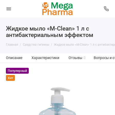
Жидкое мыло «M-Clean» 1 л с
антибактериальным эффектом
Главная
Средства гигиены
Жидкое мыло «M-Clean» 1 л с антибакт
Описание
Характеристики
Отзывы
0
Вопросы и о
Популярный
Хит