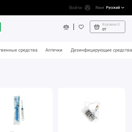
Войти
Язык
Русский
Корзина
0
0₸
твенные средства
Аптечки
Дезинфицирующие средства