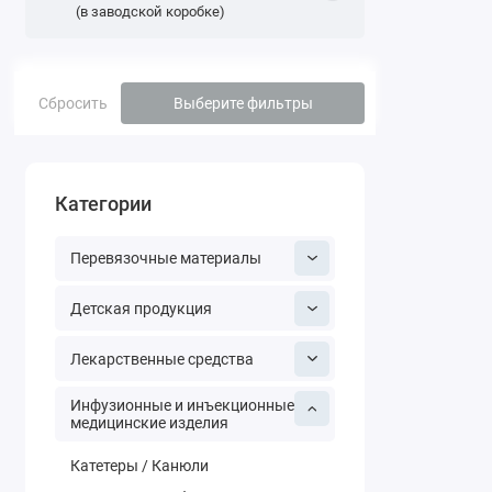
Интернет-ап
(в заводской коробке)
для медицин
лекарств в 
потребности
Сбросить
Выберите фильтры
Почему куп
нас
«Mega Pharm
Категории
введения жи
внутривенно
Перевязочные материалы
врачей и пед
когда тради
Детская продукция
доставляет л
использоват
Лекарственные средства
шприцы част
купить шприц
Инфузионные и инъекционные
подходит дл
медицинские изделия
«Mega Pharm
Катетеры / Канюли
принадлежно