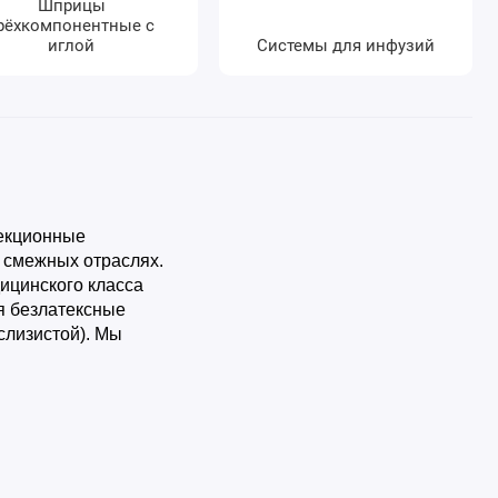
Шприцы
рёхкомпонентные с
иглой
Системы для инфузий
ъекционные
 смежных отраслях.
ицинского класса
я безлатексные
слизистой). Мы
 салфетки. Купить
ежиме онлайн. Мы
 медицинским
верены, что