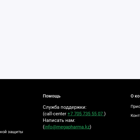
Помощь
О к
Прис
Служба поддержки:
(call-center
+7 705 735 55 07
)
Конт
Написать нам:
(
info@megapharma.kz
)
ьной защиты