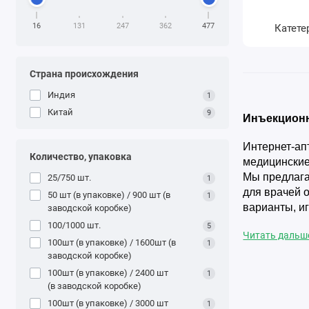
16
131
247
362
477
Катете
Cтрана происхождения
Индия
1
Китай
9
Инъекционн
Интернет-ап
Количество, упаковка
медицинские
Мы предлага
25/750 шт.
1
для врачей 
50 шт (в упаковке) / 900 шт (в
1
варианты, и
заводской коробке)
также предо
100/1000 шт.
5
Читать даль
эти и други
100шт (в упаковке) / 1600шт (в
1
предоставля
заводской коробке)
санитарно-э
100шт (в упаковке) / 2400 шт
1
покупаете и
(в заводской коробке)
100шт (в упаковке) / 3000 шт
1