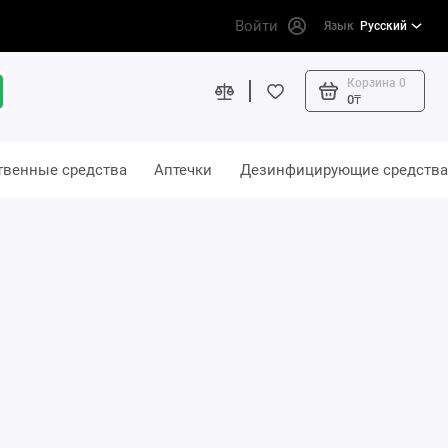
Войти
Язык
Русский
Корзина
0
0₸
твенные средства
Аптечки
Дезинфицирующие средства