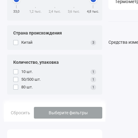
Термомет
33,0
1,2 тыс.
2,4 тыс.
3,6 тыс.
4,8 тыс.
Cтрана происхождения
Средства изм
Китай
3
Количество, упаковка
10 шт.
1
50/500 шт.
1
80 шт.
1
Сбросить
Выберите фильтры