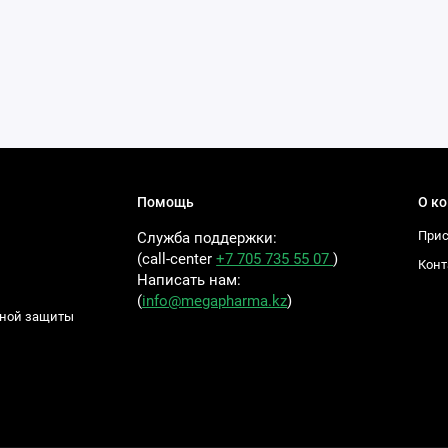
Помощь
О к
Прис
Служба поддержки:
(call-center
+7 705 735 55 07
)
Конт
Написать нам:
(
info@megapharma.kz
)
ьной защиты