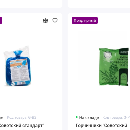
й
Популярный
де
Код товара: G-B2
На складе
Код товара: G-
Советский стандарт"
Горчичники "Советский