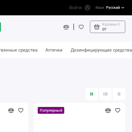
Войти
Язык
Русский
Корзина
0
0₸
твенные средства
Аптечки
Дезинфицирующие средства
Популярный