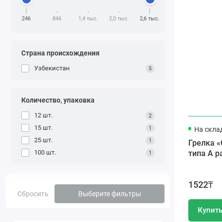
246
846
1,4 тыс.
2,0 тыс.
2,6 тыс.
Cтрана происхождения
Узбекистан
5
Количество, упаковка
12 шт.
2
15 шт.
1
На скла
25 шт.
1
Грелка «
100 шт.
типа А 
1
1522₸
Сбросить
Выберите фильтры
Купит