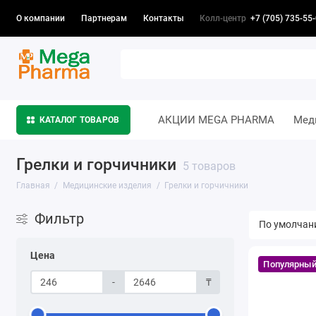
Колл-центр
+7 (705) 735-55
О компании
Партнерам
Контакты
АКЦИИ MEGA PHARMA
Мед
КАТАЛОГ ТОВАРОВ
Грелки и горчичники
5 товаров
Главная
Медицинские изделия
Грелки и горчичники
Фильтр
Цена
Популярны
-
₸