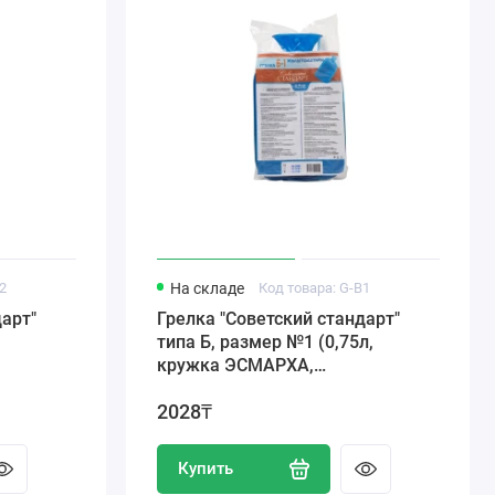
A2
На складе
Код товара: G-B1
дарт"
Грелка "Советский стандарт"
типа Б, размер №1 (0,75л,
кружка ЭСМАРХА,
комбинированная)
2028₸
Купить