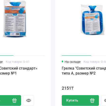
де
Код товара: G-A1
На складе
Код товара: G-
Советский стандарт»
Грелка "Советский стан
размер №1
типа А, размер №2
2151₸
ь
Купить