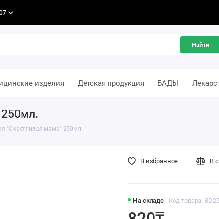
-07
Найти
ицинские изделия
Детская продукция
БАДЫ
Лекарс
 250мл.
ая "Счастливая мама" 250мл.
В избранное
В 
На складе
Код товара: BD2
820₸