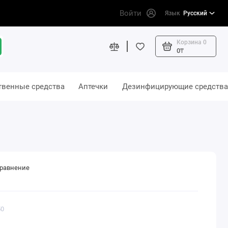
Войти
Язык
Русский
Корзина
0
0₸
твенные средства
Аптечки
Дезинфицирующие средства
сравнение
50