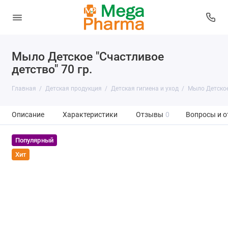
Мыло Детское "Счастливое
детство" 70 гр.
Главная
Детская продукция
Детская гигиена и уход
Мыло Детское 
Описание
Характеристики
Отзывы
0
Вопросы и о
Популярный
Хит