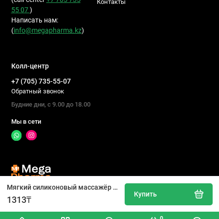
Контакты
55 07
)
Написать нам:
(
info@megapharma.kz
)
Колл-центр
+7 (705) 735-55-07
Обратный звонок
Будние дни, с 9.00 до 18.00
Мы в сети
Мягкий силиконовый массажёр для дёсен «Baby Like». Виноград
Купить
Производство, импорт, реализация товаров медицинского
1313₸
назначения, детской продукции и БАДов, 2026
0