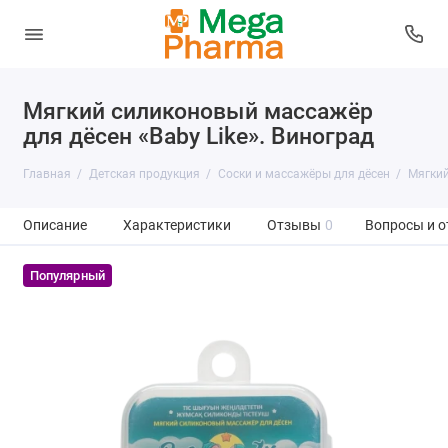
Мягкий силиконовый массажёр
для дёсен «Baby Like». Виноград
Главная
Детская продукция
Соски и массажёры для дёсен
Мягкий
Описание
Характеристики
Отзывы
0
Вопросы и о
Популярный