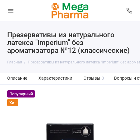
Презервативы из натурального
латекса "Imperium" без
ароматизатора №12 (классические)
Главная
Презервативы из натурального латекса "Imperium" без арома
Описание
Характеристики
Отзывы
0
Вопросы и о
Популярный
Хит