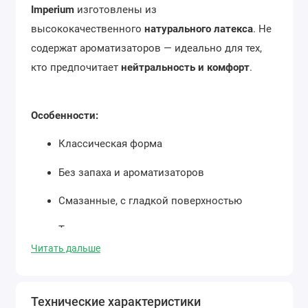
Imperium
изготовлены из
высококачественного
натурального латекса
. Не
содержат ароматизаторов — идеально для тех,
кто предпочитает
нейтральность и комфорт
.
Особенности:
Классическая форма
Без запаха и ароматизаторов
Смазанные, с гладкой поверхностью
Тонкие, прочные и эластичные
Читать дальше
В упаковке: 12 штуки
Подходят для ежедневного применения и
Технические характеристики
надёжной защиты.