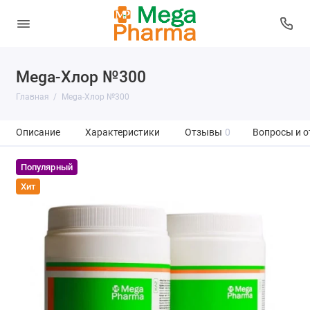
Mega-Хлор №300
Главная
Mega-Хлор №300
Описание
Характеристики
Отзывы
0
Вопросы и о
Популярный
Хит