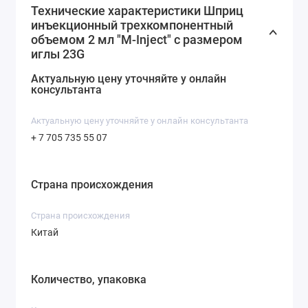
Технические характеристики Шприц
поршень с манжетой, уплотнение)
инъекционный трехкомпонентный
Размер иглы: 23G (0, 6 × 30 мм)
объемом 2 мл "M-Inject" c размером
Стерильность: Стерильные
иглы 23G
Назначение: Внутримышечные/подкожные
Актуальную цену уточняйте у онлайн
инъекции
консультанта
Актуальную цену уточняйте у онлайн консультанта
+ 7 705 735 55 07
Страна происхождения
Cтрана происхождения
Китай
Количество, упаковка