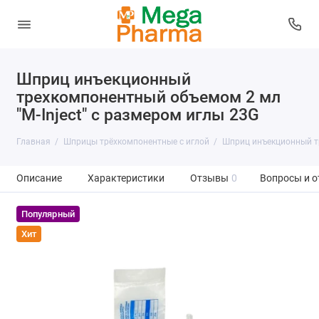
Шприц инъекционный
трехкомпонентный объемом 2 мл
"M-Inject" c размером иглы 23G
Главная
Шприцы трёхкомпонентные с иглой
Шприц инъекционный тр
Описание
Характеристики
Отзывы
0
Вопросы и о
Популярный
Хит