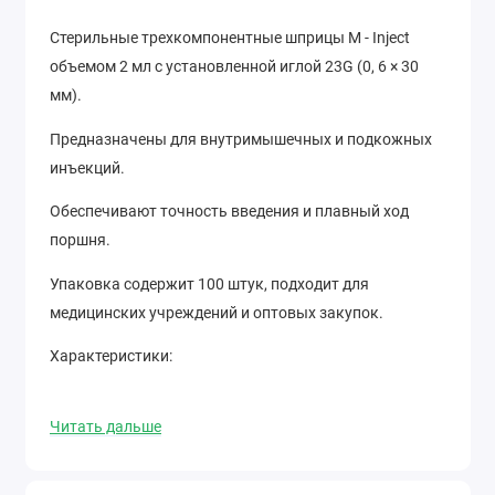
Стерильные трехкомпонентные шприцы M - Inject
объемом 2 мл с установленной иглой 23G (0, 6 × 30
мм).
Предназначены для внутримышечных и подкожных
инъекций.
Обеспечивают точность введения и плавный ход
поршня.
Упаковка содержит 100 штук, подходит для
медицинских учреждений и оптовых закупок.
Характеристики:
Тип: Шприцы инъекционные
Читать дальше
Бренд: M - Inject
Объём: 2 мл
Тип шприца: Трехкомпонентный (цилиндр,